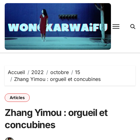
Passer
au
contenu
Accueil
2022
octobre
15
Zhang Yimou : orgueil et concubines
Articles
Zhang Yimou : orgueil et
concubines