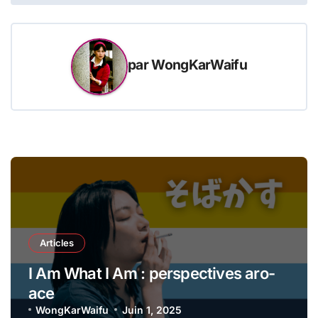
l’article
par
WongKarWaifu
Articles
I Am What I Am : perspectives aro-
ace
WongKarWaifu
Juin 1, 2025