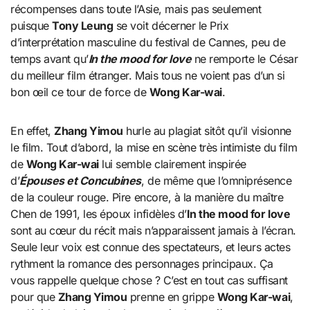
récompenses dans toute l’Asie, mais pas seulement
puisque
Tony Leung
se voit décerner le Prix
d’interprétation masculine du festival de Cannes, peu de
temps avant qu’
In the mood for love
ne remporte le César
du meilleur film étranger. Mais tous ne voient pas d’un si
bon œil ce tour de force de
Wong Kar-wai
.
En effet,
Zhang Yimou
hurle au plagiat sitôt qu’il visionne
le film. Tout d’abord, la mise en scène très intimiste du film
de
Wong Kar-wai
lui semble clairement inspirée
d’
Épouses et Concubines
, de même que l’omniprésence
de la couleur rouge. Pire encore, à la manière du maître
Chen de 1991, les époux infidèles d’
In the mood for love
sont au cœur du récit mais n’apparaissent jamais à l’écran.
Seule leur voix est connue des spectateurs, et leurs actes
rythment la romance des personnages principaux. Ça
vous rappelle quelque chose ? C’est en tout cas suffisant
pour que
Zhang Yimou
prenne en grippe
Wong Kar-wai
,