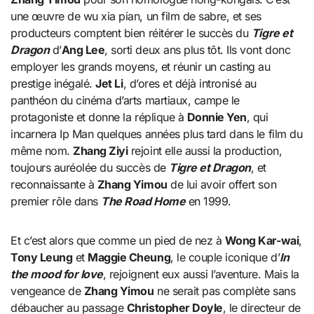
une œuvre de wu xia pian, un film de sabre, et ses
producteurs comptent bien réitérer le succès du
Tigre et
Dragon
d’
Ang Lee
, sorti deux ans plus tôt. Ils vont donc
employer les grands moyens, et réunir un casting au
prestige inégalé.
Jet Li
, d’ores et déjà intronisé au
panthéon du cinéma d’arts martiaux, campe le
protagoniste et donne la réplique à
Donnie Yen
, qui
incarnera Ip Man quelques années plus tard dans le film du
même nom.
Zhang Ziyi
rejoint elle aussi la production,
toujours auréolée du succès de
Tigre et Dragon
, et
reconnaissante à
Zhang Yimou
de lui avoir offert son
premier rôle dans
The Road Home
en 1999.
Et c’est alors que comme un pied de nez à
Wong Kar-wai
,
Tony Leung
et
Maggie Cheung
, le couple iconique d’
In
the mood for love
, rejoignent eux aussi l’aventure. Mais la
vengeance de
Zhang Yimou
ne serait pas complète sans
débaucher au passage
Christopher Doyle
, le directeur de