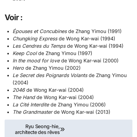
Voir :
Épouses et Concubines
de Zhang Yimou (1991)
Chungking Express
de Wong Kar-wai (1994)
Les Cendres du Temps
de Wong Kar-wai (1994)
Keep Cool
de Zhang Yimou (1997)
In the mood for love
de Wong Kar-wai (2000)
Hero
de Zhang Yimou (2002)
Le Secret des Poignards Volants
de Zhang Yimou
(2004)
2046
de Wong Kar-wai (2004)
The Hand
de Wong Kar-wai (2004)
La Cité Interdite
de Zhang Yimou (2006)
The Grandmaster
de Wong Kar-wai (2013)
Navigation
Ryu Seong-hie,
architecte des rêves
de