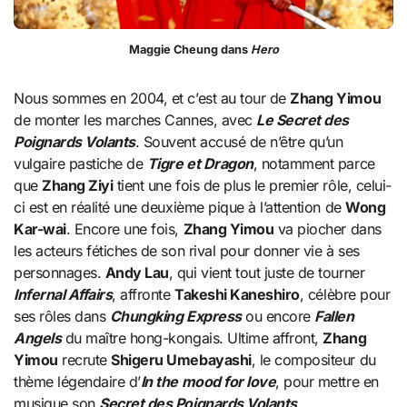
Maggie Cheung dans
Hero
Nous sommes en 2004, et c’est au tour de
Zhang Yimou
de monter les marches Cannes, avec
Le Secret des
Poignards Volants
. Souvent accusé de n’être qu’un
vulgaire pastiche de
Tigre et Dragon
, notamment parce
que
Zhang Ziyi
tient une fois de plus le premier rôle, celui-
ci est en réalité une deuxième pique à l’attention de
Wong
Kar-wai
. Encore une fois,
Zhang Yimou
va piocher dans
les acteurs fétiches de son rival pour donner vie à ses
personnages.
Andy Lau
, qui vient tout juste de tourner
Infernal Affairs
, affronte
Takeshi Kaneshiro
, célèbre pour
ses rôles dans
Chungking Express
ou encore
Fallen
Angels
du maître hong-kongais. Ultime affront,
Zhang
Yimou
recrute
Shigeru Umebayashi
, le compositeur du
thème légendaire d’
In the mood for love
, pour mettre en
musique son
Secret des Poignards Volants
.