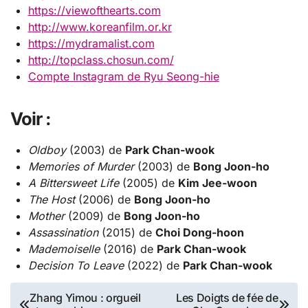
https://viewofthearts.com
http://www.koreanfilm.or.kr
https://mydramalist.com
http://topclass.chosun.com/
Compte Instagram de Ryu Seong-hie
Voir :
Oldboy
(2003) de
Park Chan-wook
Memories of Murder
(2003) de
Bong Joon-ho
A Bittersweet Life
(2005) de
Kim Jee-woon
The Host
(2006) de
Bong Joon-ho
Mother
(2009) de
Bong Joon-ho
Assassination
(2015) de
Choi Dong-hoon
Mademoiselle
(2016) de
Park Chan-wook
Decision To Leave
(2022) de
Park Chan-wook
Navigation
Zhang Yimou : orgueil
Les Doigts de fée de