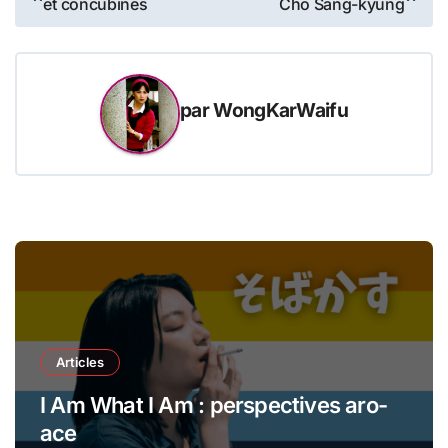
et concubines
Cho Sang-kyung
de
l’article
par
WongKarWaifu
Articles
I Am What I Am : perspectives aro-
ace