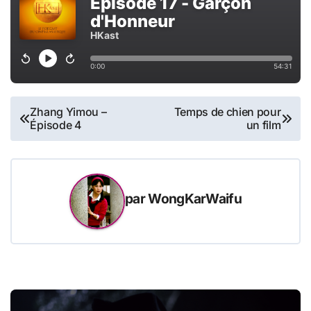
Navigation
Zhang Yimou –
Temps de chien pour
Épisode 4
un film
de
l’article
par
WongKarWaifu