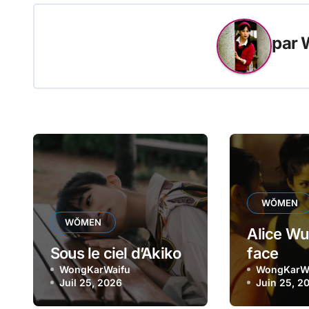
l’article
par
WŎMEN
WŎMEN
Alice Wu
Sous le ciel d’Akiko
face
WongKarWaifu
WongKarW
Juil 25, 2026
Juin 25, 2