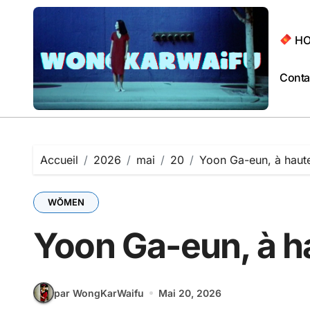
Passer
au
contenu
HO
Conta
Accueil
2026
mai
20
Yoon Ga-eun, à haute
WŎMEN
Yoon Ga-eun, à h
par WongKarWaifu
Mai 20, 2026