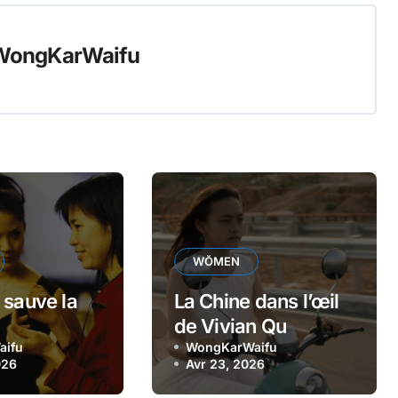
WongKarWaifu
WŎMEN
 sauve la
La Chine dans l’œil
de Vivian Qu
aifu
WongKarWaifu
026
Avr 23, 2026